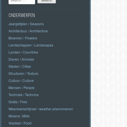
ONDERWERPEN
Jaargetijden / Seasons
Architectuur / Architecture
Bloemen / Flowers
Landschappen / Landscapes
Landen / Countries
Dieren / Animals
Steden / Cities
Structuren / Texture
Cultuur / Culture
Mensen / People
Techniek / Technics
Gratis / Free
Weersverschijnsel / weather phenomenon
Molens / Mills
Voedsel / Food