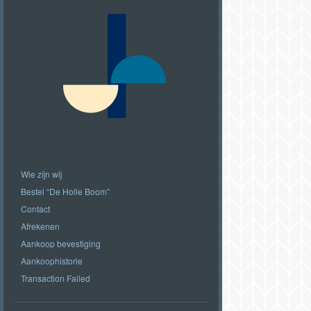
Wie zijn wij
Bestel “De Holle Boom”
Contact
Afrekenen
Aankoop bevestiging
Aankoophistorie
Transaction Failed